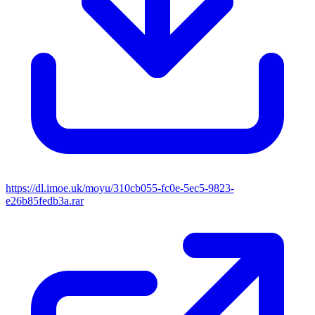
https://dl.imoe.uk/moyu/310cb055-fc0e-5ec5-9823-
e26b85fedb3a.rar