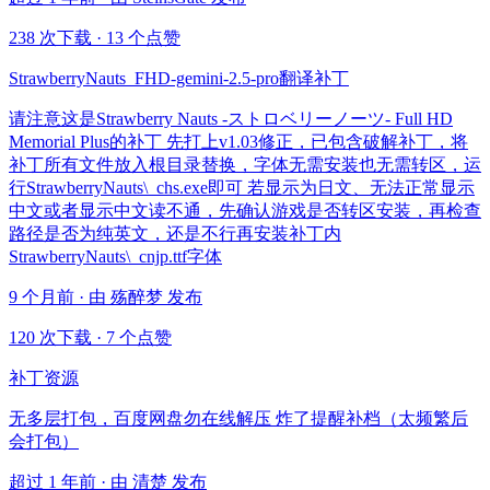
238 次下载
·
13 个点赞
StrawberryNauts_FHD-gemini-2.5-pro翻译补丁
请注意这是Strawberry Nauts -ストロベリーノーツ- Full HD
Memorial Plus的补丁 先打上v1.03修正，已包含破解补丁，将
补丁所有文件放入根目录替换，字体无需安装也无需转区，运
行StrawberryNauts\_chs.exe即可 若显示为日文、无法正常显示
中文或者显示中文读不通，先确认游戏是否转区安装，再检查
路径是否为纯英文，还是不行再安装补丁内
StrawberryNauts\_cnjp.ttf字体
9 个月前 · 由 殇醉梦 发布
120 次下载
·
7 个点赞
补丁资源
无多层打包，百度网盘勿在线解压 炸了提醒补档（太频繁后
会打包）
超过 1 年前 · 由 清楚 发布