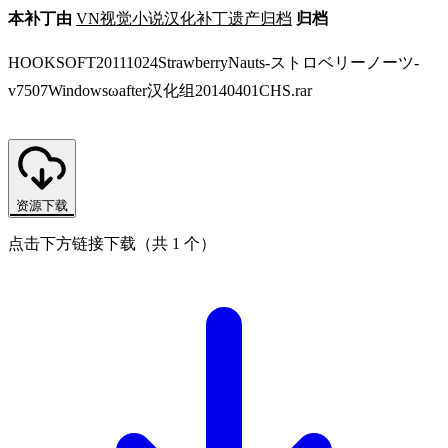
本补丁由
VN视觉小说汉化补丁遗产归档
归档
HOOKSOFT20111024StrawberryNauts-ストロベリーノーツ-
v7507Windowsωafter汉化组20140401CHS.rar
资源下载
点击下方链接下载（共 1 个）