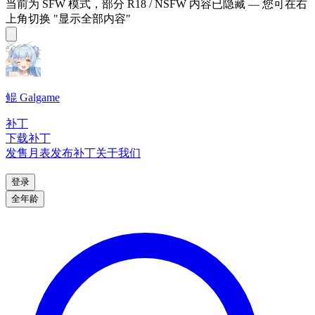
当前为 SFW 模式，部分 R18 / NSFW 内容已隐藏 — 您可在右
上角切换 "显示全部内容"
鲲 Galgame
补丁
下载补丁
发售月表
发布补丁
关于我们
登录
全年龄