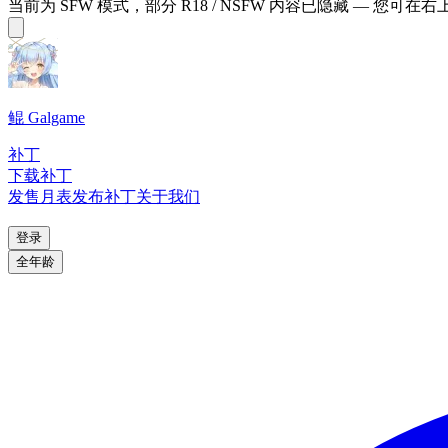
当前为 SFW 模式，部分 R18 / NSFW 内容已隐藏 — 您可在
鲲 Galgame
补丁
下载补丁
发售月表
发布补丁
关于我们
登录
全年龄