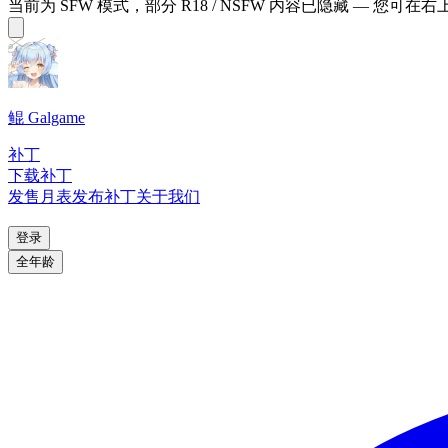
当前为 SFW 模式，部分 R18 / NSFW 内容已隐藏 — 您可在
鲲 Galgame
补丁
下载补丁
发售月表
发布补丁
关于我们
登录
全年龄