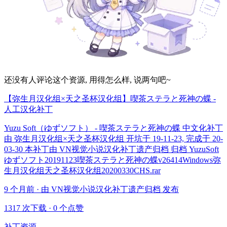
还没有人评论这个资源, 用得怎么样, 说两句吧~
【弥生月汉化组×天之圣杯汉化组】喫茶ステラと死神の蝶 -
人工汉化补丁
Yuzu Soft（ゆずソフト） - 喫茶ステラと死神の蝶 中文化补丁
由 弥生月汉化组×天之圣杯汉化组 开坑于 19-11-23, 完成于 20-
03-30 本补丁由 VN视觉小说汉化补丁遗产归档 归档 YuzuSoft
ゆずソフト20191123喫茶ステラと死神の蝶v26414Windows弥
生月汉化组天之圣杯汉化组20200330CHS.rar
9 个月前 · 由 VN视觉小说汉化补丁遗产归档 发布
1317 次下载
·
0 个点赞
补丁资源