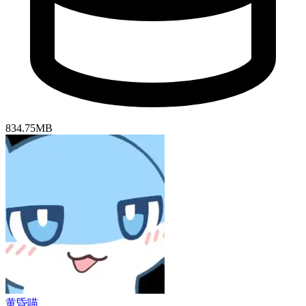
834.75MB
黄昏喵