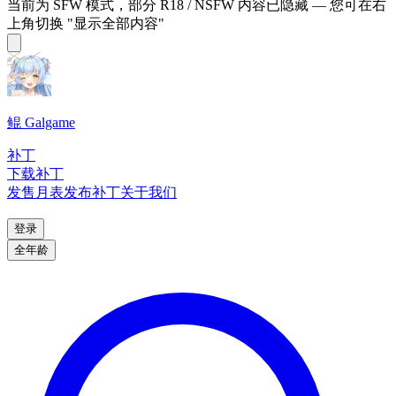
当前为 SFW 模式，部分 R18 / NSFW 内容已隐藏 — 您可在右
上角切换 "显示全部内容"
鲲 Galgame
补丁
下载补丁
发售月表
发布补丁
关于我们
登录
全年龄