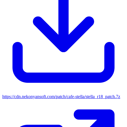
https://cdn.nekonyansoft.com/patch/cafe-stella/stella_r18_patch.7z