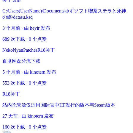
C:\Users(UserName)\Documentsゆずソフト喫茶ステラと死神
の蝶\datasu.ksd
3 个月前 · 由 heyir 发布
689 次下载
·
0 个点赞
NekoNyanPatchesR18补丁
百度网盘分流下载
5 个月前 · 由 kinotern 发布
553 次下载
·
0 个点赞
R18补丁
站内托管源仅适用国际官中HF发行的版本与Steam版本
27 天前 · 由 kinotern 发布
160 次下载
·
0 个点赞