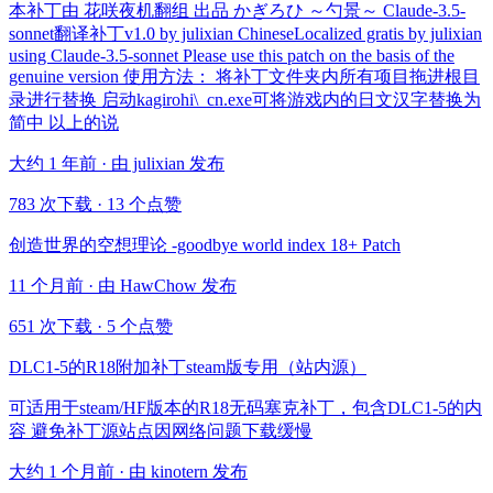
本补丁由 花咲夜机翻组 出品 かぎろひ ～勺景～ Claude-3.5-
sonnet翻译补丁v1.0 by julixian ChineseLocalized gratis by julixian
using Claude-3.5-sonnet Please use this patch on the basis of the
genuine version 使用方法： 将补丁文件夹内所有项目拖进根目
录进行替换 启动kagirohi\_cn.exe可将游戏内的日文汉字替换为
简中 以上的说
大约 1 年前 · 由 julixian 发布
783 次下载
·
13 个点赞
创造世界的空想理论 -goodbye world index 18+ Patch
11 个月前 · 由 HawChow 发布
651 次下载
·
5 个点赞
DLC1-5的R18附加补丁steam版专用（站内源）
可适用于steam/HF版本的R18无码塞克补丁，包含DLC1-5的内
容 避免补丁源站点因网络问题下载缓慢
大约 1 个月前 · 由 kinotern 发布