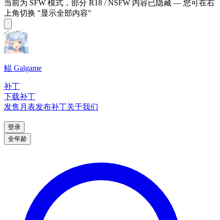
当前为 SFW 模式，部分 R18 / NSFW 内容已隐藏 — 您可在右
上角切换 "显示全部内容"
鲲 Galgame
补丁
下载补丁
发售月表
发布补丁
关于我们
登录
全年龄