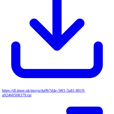
https://dl.imoe.uk/moyu/da9b7d4e-58f1-5a81-8019-
a92460508379.rar