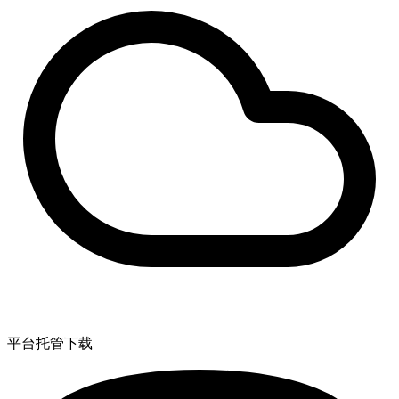
平台托管下载