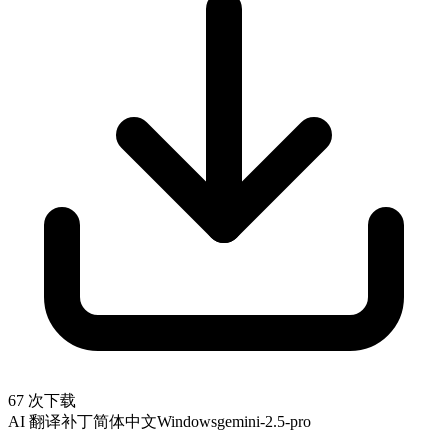
67 次下载
AI 翻译补丁
简体中文
Windows
gemini-2.5-pro