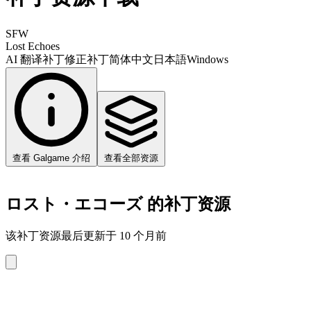
SFW
Lost Echoes
AI 翻译补丁
修正补丁
简体中文
日本語
Windows
查看 Galgame 介绍
查看全部资源
ロスト・エコーズ 的补丁资源
该补丁资源最后更新于 10 个月前