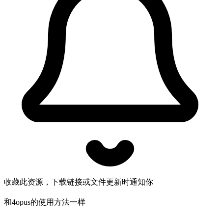
收藏此资源，下载链接或文件更新时通知你
和4opus的使用方法一样