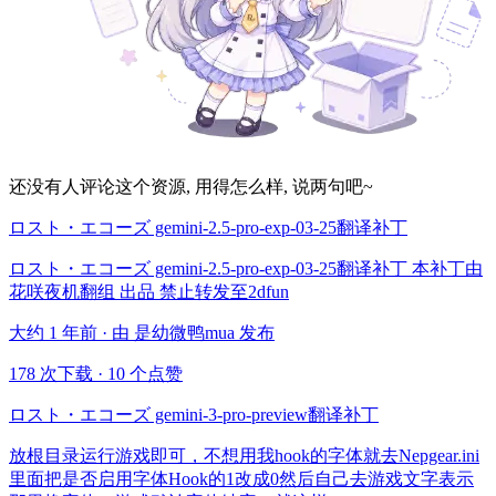
还没有人评论这个资源, 用得怎么样, 说两句吧~
ロスト・エコーズ gemini-2.5-pro-exp-03-25翻译补丁
ロスト・エコーズ gemini-2.5-pro-exp-03-25翻译补丁 本补丁由
花咲夜机翻组 出品 禁止转发至2dfun
大约 1 年前 · 由 是幼微鸭mua 发布
178 次下载
·
10 个点赞
ロスト・エコーズ gemini-3-pro-preview翻译补丁
放根目录运行游戏即可，不想用我hook的字体就去Nepgear.ini
里面把是否启用字体Hook的1改成0然后自己去游戏文字表示