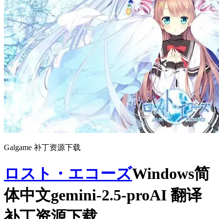
Galgame 补丁资源下载
ロスト・エコーズ
Windows简
体中文gemini-2.5-proAI 翻译
补丁资源下载