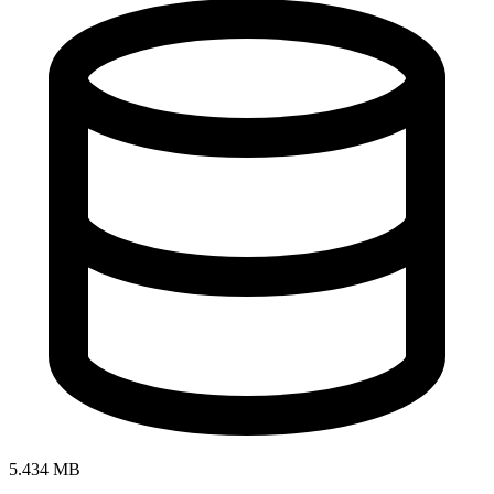
5.434 MB