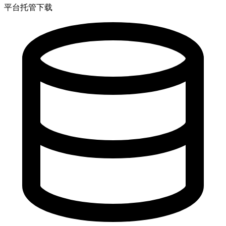
平台托管下载