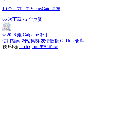
10 个月前 · 由 SteinsGate 发布
65 次下载
·
2 个点赞
© 2026 鲲 Galgame 补丁
使用指南
网站集群
友情链接
GitHub 仓库
联系我们
Telegram
主站论坛