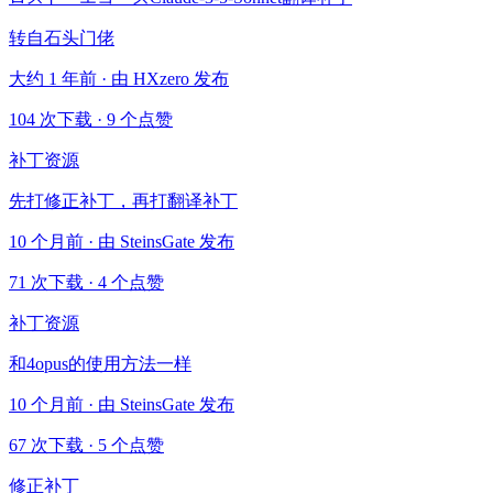
转自石头门佬
大约 1 年前 · 由 HXzero 发布
104 次下载
·
9 个点赞
补丁资源
先打修正补丁，再打翻译补丁
10 个月前 · 由 SteinsGate 发布
71 次下载
·
4 个点赞
补丁资源
和4opus的使用方法一样
10 个月前 · 由 SteinsGate 发布
67 次下载
·
5 个点赞
修正补丁