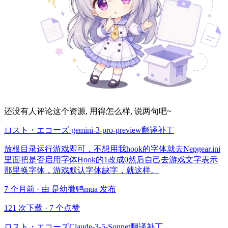
还没有人评论这个资源, 用得怎么样, 说两句吧~
ロスト・エコーズ gemini-3-pro-preview翻译补丁
放根目录运行游戏即可，不想用我hook的字体就去Nepgear.ini
里面把是否启用字体Hook的1改成0然后自己去游戏文字表示
那里换字体，游戏默认字体缺字，就这样。
7 个月前 · 由 是幼微鸭mua 发布
121 次下载
·
7 个点赞
ロスト・エコーズClaude-3-5-Sonnet翻译补丁