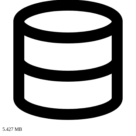
5.427 MB