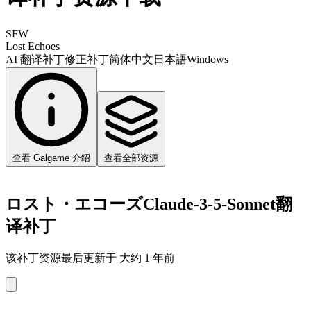
SFW
Lost Echoes
AI 翻译补丁
修正补丁
简体中文
日本語
Windows
查看 Galgame 介绍
查看全部资源
ロスト・エコーズClaude-3-5-Sonnet翻
译补丁
该补丁资源最后更新于 大约 1 年前