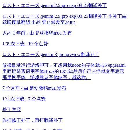
ロスト・エコーズ gemini-2.5-pro-exp-03-25翻译补丁
ロスト・エコーズ gemini-2.5-pro-exp-03-25翻译补丁 本补丁由
花咲夜机翻组 出品 禁止转发至2dfun
大约 1 年前 · 由 是幼微鸭mua 发布
178 次下载
·
10 个点赞
ロスト・エコーズ gemini-3-pro-preview翻译补丁
放根目录运行游戏即可，不想用我hook的字体就去Nepgear.ini
里面把是否启用字体Hook的1改成0然后自己去游戏文字表示
那里换字体，游戏默认字体缺字，就这样。
7 个月前 · 由 是幼微鸭mua 发布
121 次下载
·
7 个点赞
补丁资源
先打修正补丁，再打翻译补丁