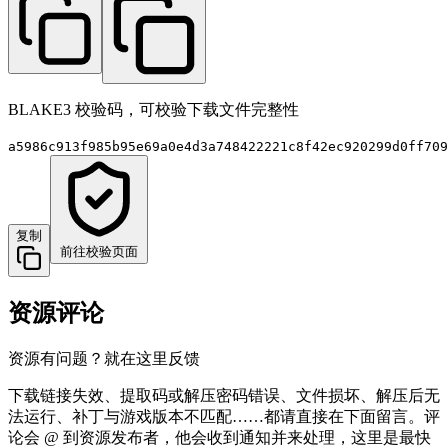
BLAKE3 校验码，可校验下载文件完整性
a5986c913f985b95e69a0e4d3a748422221c8f42ec920299d0ff709
复制
前往校验页面
资源评论
资源有问题？就在这里反馈
下载链接失效、提取码或解压密码错误、文件损坏、解压后无
法运行、补丁与游戏版本不匹配……都请直接在下面留言。评
论会 @ 到资源发布者，他会收到通知并来处理，这里是最快