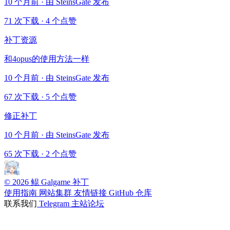
10 个月前 · 由 SteinsGate 发布
71 次下载
·
4 个点赞
补丁资源
和4opus的使用方法一样
10 个月前 · 由 SteinsGate 发布
67 次下载
·
5 个点赞
修正补丁
10 个月前 · 由 SteinsGate 发布
65 次下载
·
2 个点赞
© 2026 鲲 Galgame 补丁
使用指南
网站集群
友情链接
GitHub 仓库
联系我们
Telegram
主站论坛