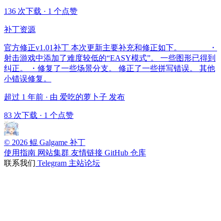
136 次下载
·
1 个点赞
补丁资源
官方修正v1.01补丁 本次更新主要补充和修正如下。 ・
射击游戏中添加了难度较低的“EASY模式”。 一些图形已得到
纠正。 ・修复了一些场景分支。 修正了一些拼写错误。 其他
小错误修复。
超过 1 年前 · 由 爱吃的萝卜子 发布
83 次下载
·
1 个点赞
© 2026 鲲 Galgame 补丁
使用指南
网站集群
友情链接
GitHub 仓库
联系我们
Telegram
主站论坛