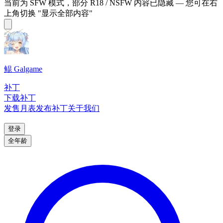
当前为 SFW 模式，部分 R18 / NSFW 内容已隐藏 — 您可在右
上角切换 "显示全部内容"
鲲 Galgame
补丁
下载补丁
发售月表
发布补丁
关于我们
登录
全年龄