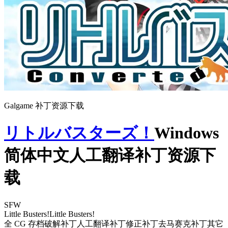
Galgame 补丁资源下载
リトルバスターズ！
Windows
简体中文人工翻译补丁资源下
载
SFW
Little Busters!
Little Busters!
全 CG 存档
破解补丁
人工翻译补丁
修正补丁
去马赛克补丁
其它