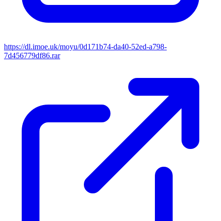
https://dl.imoe.uk/moyu/0d171b74-da40-52ed-a798-
7d456779df86.rar