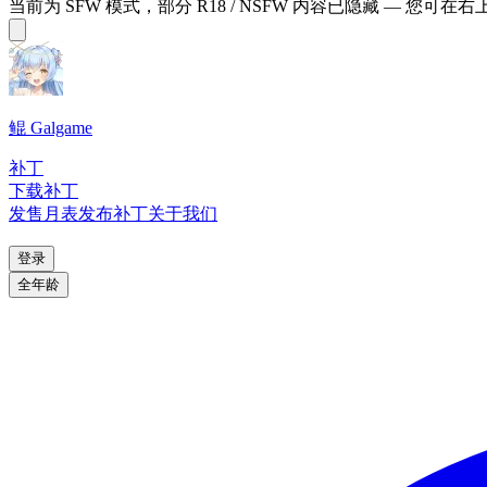
当前为 SFW 模式，部分 R18 / NSFW 内容已隐藏 — 您可在
鲲 Galgame
补丁
下载补丁
发售月表
发布补丁
关于我们
登录
全年龄