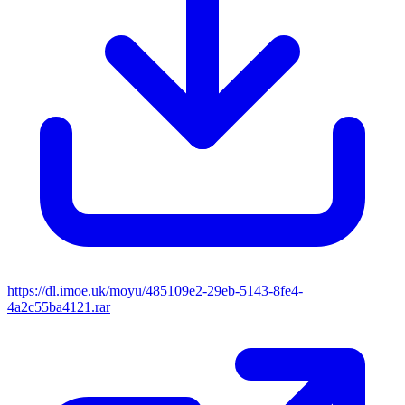
https://dl.imoe.uk/moyu/485109e2-29eb-5143-8fe4-
4a2c55ba4121.rar