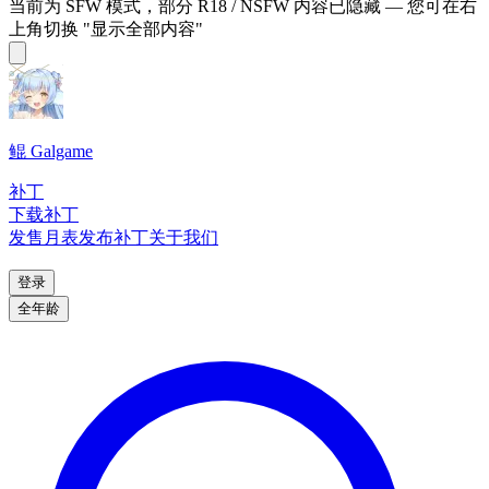
当前为 SFW 模式，部分 R18 / NSFW 内容已隐藏 — 您可在右
上角切换 "显示全部内容"
鲲 Galgame
补丁
下载补丁
发售月表
发布补丁
关于我们
登录
全年龄