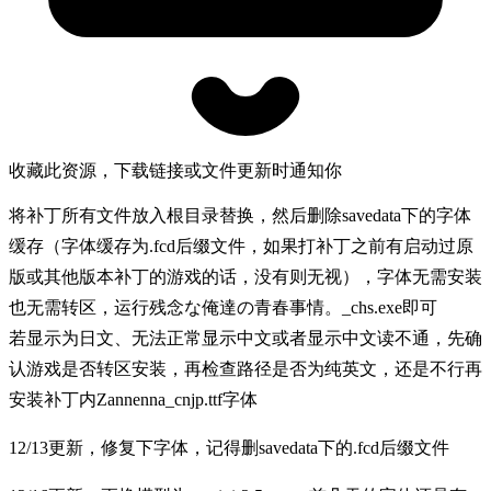
收藏此资源，下载链接或文件更新时通知你
将补丁所有文件放入根目录替换，然后删除savedata下的字体
缓存（字体缓存为.fcd后缀文件，如果打补丁之前有启动过原
版或其他版本补丁的游戏的话，没有则无视），字体无需安装
也无需转区，运行残念な俺達の青春事情。_chs.exe即可
若显示为日文、无法正常显示中文或者显示中文读不通，先确
认游戏是否转区安装，再检查路径是否为纯英文，还是不行再
安装补丁内Zannenna_cnjp.ttf字体
12/13更新，修复下字体，记得删savedata下的.fcd后缀文件