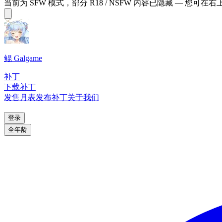
当前为 SFW 模式，部分 R18 / NSFW 内容已隐藏 — 您可在
鲲 Galgame
补丁
下载补丁
发售月表
发布补丁
关于我们
登录
全年龄