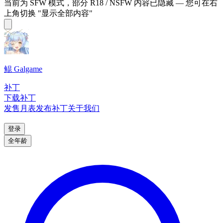
当前为 SFW 模式，部分 R18 / NSFW 内容已隐藏 — 您可在右
上角切换 "显示全部内容"
鲲 Galgame
补丁
下载补丁
发售月表
发布补丁
关于我们
登录
全年龄