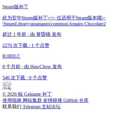
Steam版补丁
此为官中Steam版补丁\~\~ 仅适用于Steam版本哦\~
\SteamLibrary\steamapps\common\Amairo Chocolate2
超过 1 年前 · 由 黄昏喵 发布
2270 次下载
·
1 个点赞
R18DLC
8 个月前 · 由 HawChow 发布
546 次下载
·
0 个点赞
© 2026 鲲 Galgame 补丁
使用指南
网站集群
友情链接
GitHub 仓库
联系我们
Telegram
主站论坛