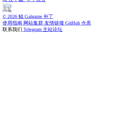
© 2026 鲲 Galgame 补丁
使用指南
网站集群
友情链接
GitHub 仓库
联系我们
Telegram
主站论坛