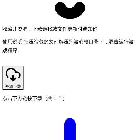
收藏此资源，下载链接或文件更新时通知你
使用说明:把压缩包的文件解压到游戏根目录下，双击运行游
戏程序。
资源下载
点击下方链接下载（共 1 个）