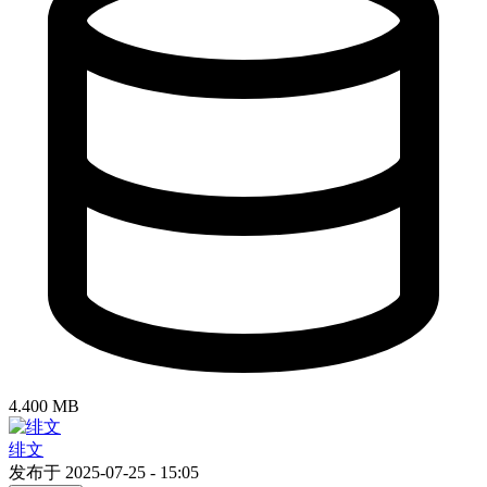
4.400 MB
绯文
发布于 2025-07-25 - 15:05