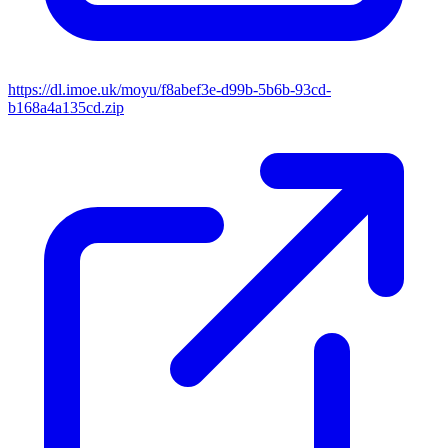
https://dl.imoe.uk/moyu/f8abef3e-d99b-5b6b-93cd-
b168a4a135cd.zip