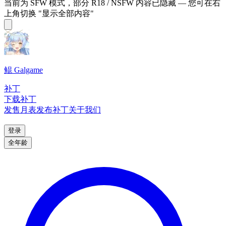
当前为 SFW 模式，部分 R18 / NSFW 内容已隐藏 — 您可在右
上角切换 "显示全部内容"
鲲 Galgame
补丁
下载补丁
发售月表
发布补丁
关于我们
登录
全年龄