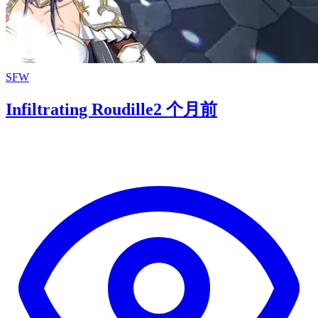
SFW
Infiltrating Roudille
2 个月前