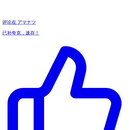
评论在
アマナツ
已补夸克，速存！