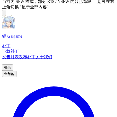
当前为 SFW 模式，部分 R18 / NSFW 内容已隐藏 — 您可在右
上角切换 "显示全部内容"
鲲 Galgame
补丁
下载补丁
发售月表
发布补丁
关于我们
登录
全年龄