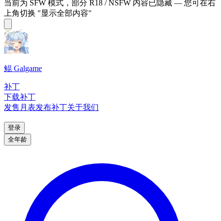
当前为 SFW 模式，部分 R18 / NSFW 内容已隐藏 — 您可在右
上角切换 "显示全部内容"
鲲 Galgame
补丁
下载补丁
发售月表
发布补丁
关于我们
登录
全年龄