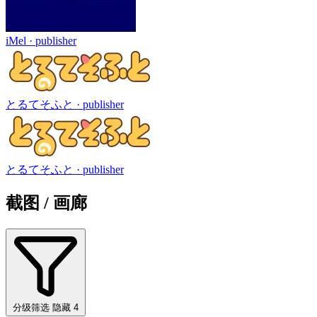
iMel
· publisher
とるてそふと
· publisher
とるてそふと
· publisher
截图 / 画廊
分级筛选
隐藏 4