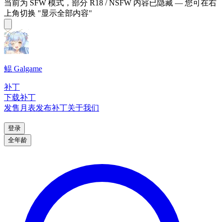
当前为 SFW 模式，部分 R18 / NSFW 内容已隐藏 — 您可在右
上角切换 "显示全部内容"
鲲 Galgame
补丁
下载补丁
发售月表
发布补丁
关于我们
登录
全年龄