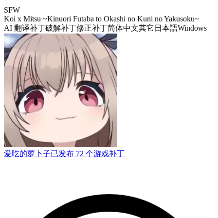
SFW
Koi x Mitsu ~Kinuori Futaba to Okashi no Kuni no Yakusoku~
AI 翻译补丁
破解补丁
修正补丁
简体中文
其它
日本語
Windows
爱吃的萝卜子
已发布 72 个游戏补丁