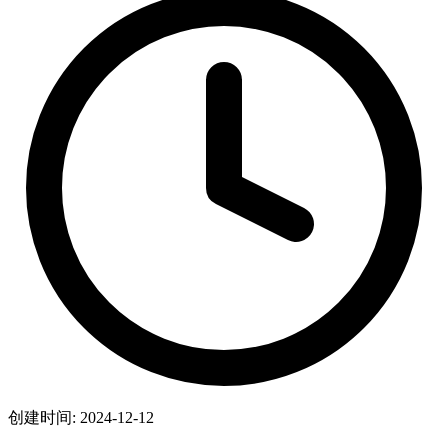
创建时间: 2024-12-12