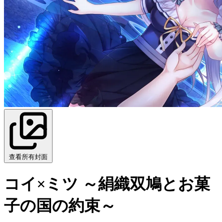
查看所有封面
コイ×ミツ ～絹織双鳩とお菓
子の国の約束～