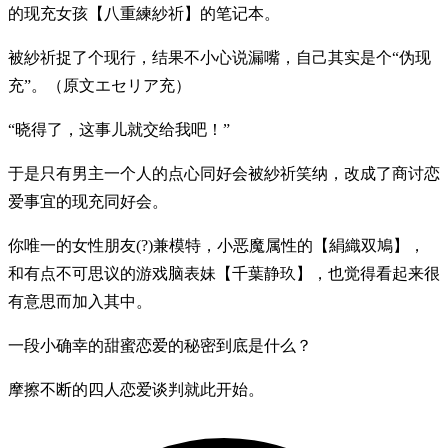
的现充女孩【八重練紗祈】的笔记本。
被紗祈捉了个现行，结果不小心说漏嘴，自己其实是个“伪现
充”。（原文エセリア充）
“晓得了，这事儿就交给我吧！”
于是只有男主一个人的点心同好会被紗祈笑纳，改成了商讨恋
爱事宜的现充同好会。
你唯一的女性朋友(?)兼模特，小恶魔属性的【絹織双鳩】，
和有点不可思议的游戏脑表妹【千葉静玖】，也觉得看起来很
有意思而加入其中。
一段小确幸的甜蜜恋爱的秘密到底是什么？
摩擦不断的四人恋爱谈判就此开始。