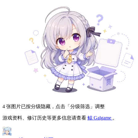
4 张图片已按分级隐藏，点击「分级筛选」调整
游戏资料、修订历史等更多信息请查看
鲲 Galgame
。