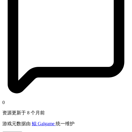
0
资源更新于 8 个月前
游戏元数据由
鲲 Galgame
统一维护