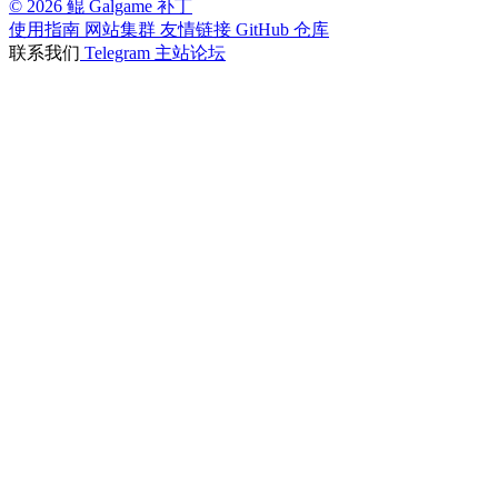
© 2026 鲲 Galgame 补丁
使用指南
网站集群
友情链接
GitHub 仓库
联系我们
Telegram
主站论坛