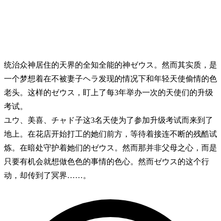
统治众神居住的天界的全知全能的神ゼウス。然而其实质，是
一个梦想着在不被妻子ヘラ发现的情况下和年轻天使偷情的色
老头。这样的ゼウス，盯上了每3年举办一次的天使们的升级
考试。
ユウ、美喜、チャド子这3名天使为了参加升级考试而来到了
地上。在花店开始打工的她们前方，等待着接连不断的残酷试
炼。在暗处守护着她们的ゼウス。然而那并非父母之心，而是
只要有机会就想做色色的事情的色心。然而ゼウス的这个行
动，却传到了冥界……。