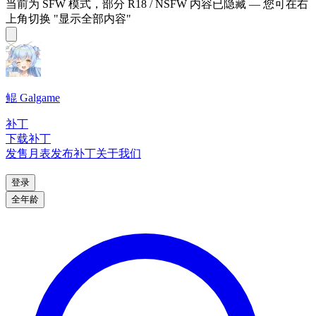
当前为 SFW 模式，部分 R18 / NSFW 内容已隐藏 — 您可在右
上角切换 "显示全部内容"
鲲 Galgame
补丁
下载补丁
发售月表
发布补丁
关于我们
登录
全年龄