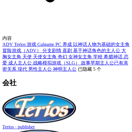
内容
ADV
Terios
游戏
Galgame
PC
养成
以神话人物为基础的女主角
冒险游戏（ADV）
分支剧情
喜剧
基于神话角色的主人公
大
胸女主角
天使
天使女主角
奇幻
女神女主角
学校
希腊神话
恋
爱
成人主人公
战略模拟游戏（SLG）
故事早期主人公已有亲
密关系
现代
男性主人公
神明主人公
已隐藏 5 个
会社
Terios
· publisher