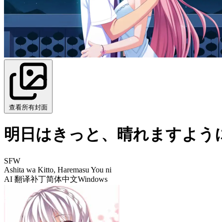
查看所有封面
明日はきっと、晴れますよう
SFW
Ashita wa Kitto, Haremasu You ni
AI 翻译补丁
简体中文
Windows