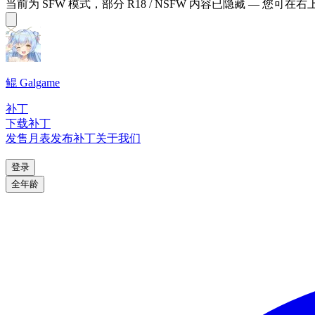
当前为 SFW 模式，部分 R18 / NSFW 内容已隐藏 — 您可在
鲲 Galgame
补丁
下载补丁
发售月表
发布补丁
关于我们
登录
全年龄