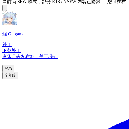
当前为 SFW 模式，部分 R18 / NSFW 内容已隐藏 — 您可在
鲲 Galgame
补丁
下载补丁
发售月表
发布补丁
关于我们
登录
全年龄