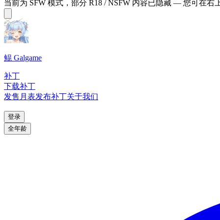
当前为 SFW 模式，部分 R18 / NSFW 内容已隐藏 — 您可在
鲲 Galgame
补丁
下载补丁
发售月表
发布补丁
关于我们
登录
全年龄