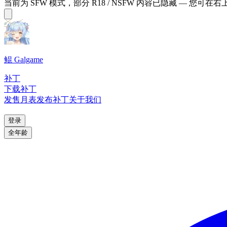
当前为 SFW 模式，部分 R18 / NSFW 内容已隐藏 — 您可在
鲲 Galgame
补丁
下载补丁
发售月表
发布补丁
关于我们
登录
全年龄