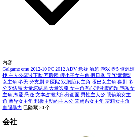
内容
Galgame
emu
2012-10
PC
2012
ADV
悬疑
治愈
游戏
盘5
资源难
找
主人公露过正脸
互联网
假小子女主角
假日季
元气满满型
女主角
冬天
分支剧情
医院
双胞胎女主角
哑巴女主角
喜剧
多
分支结局
大量坏结局
大量选项
女主角有心理健康问题
宅系女
主角
恋爱
悬疑
文本占据大部分画面
男性主人公
眼镜娘女主
角
离异女主角
积极主动的主人公
笨蛋系女主角
萝莉女主角
血腥暴力
已隐藏 20 个
会社