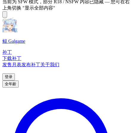
当前为 SFW 模式，部分 R18 / NSFW 内容已隐藏 — 您可在右
上角切换 "显示全部内容"
鲲 Galgame
补丁
下载补丁
发售月表
发布补丁
关于我们
登录
全年龄