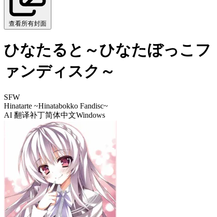
查看所有封面
ひなたると～ひなたぼっこフ
ァンディスク～
SFW
Hinatarte ~Hinatabokko Fandisc~
AI 翻译补丁
简体中文
Windows