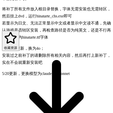
将补丁所有文件放入根目录替换，字体无需安装也无需转区，
然后挂上dvd，运行hinatarte_chs.exe即可
若显示为日文、无法正常显示中文或者显示中文读不通，先确
认游戏是否转区安装，再检查路径是否为纯英文，还是不行再
安装补丁内hinatarte.ttf字体
收藏资源
2025/1/5更新，换为4o；
安装过之前补丁的请删除所有相关内容，然后再打上新补丁，
实在不会就重新安装吧
5/20更新，更换模型为claude-3.5-sonnet