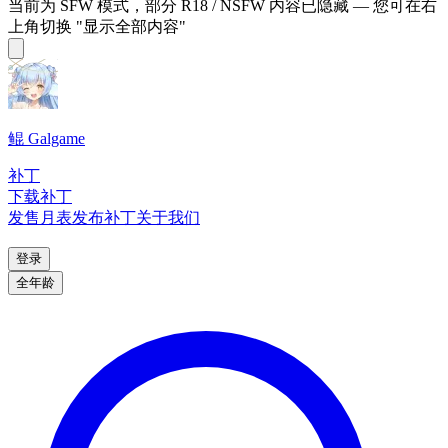
当前为 SFW 模式，部分 R18 / NSFW 内容已隐藏 — 您可在右
上角切换 "显示全部内容"
鲲 Galgame
补丁
下载补丁
发售月表
发布补丁
关于我们
登录
全年龄