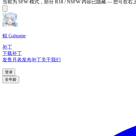
当前为 SFW 模式，部分 R18 / NSFW 内容已隐藏 — 您可在
鲲 Galgame
补丁
下载补丁
发售月表
发布补丁
关于我们
登录
全年龄