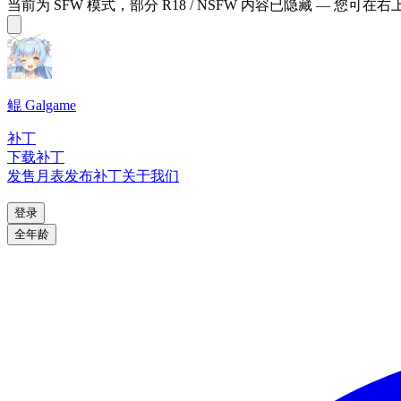
当前为 SFW 模式，部分 R18 / NSFW 内容已隐藏 — 您可在
鲲 Galgame
补丁
下载补丁
发售月表
发布补丁
关于我们
登录
全年龄