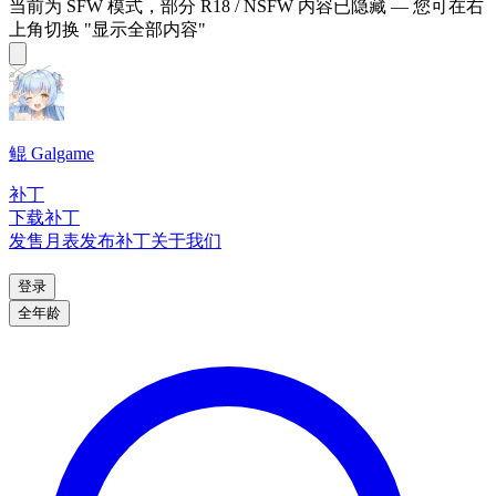
当前为 SFW 模式，部分 R18 / NSFW 内容已隐藏 — 您可在右
上角切换 "显示全部内容"
鲲 Galgame
补丁
下载补丁
发售月表
发布补丁
关于我们
登录
全年龄