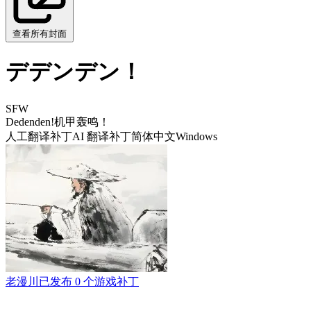
查看所有封面
デデンデン！
SFW
Dedenden!
机甲轰鸣！
人工翻译补丁
AI 翻译补丁
简体中文
Windows
老漫川
已发布 0 个游戏补丁