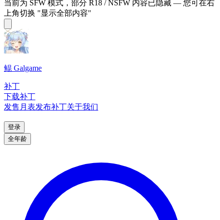
当前为 SFW 模式，部分 R18 / NSFW 内容已隐藏 — 您可在右
上角切换 "显示全部内容"
鲲 Galgame
补丁
下载补丁
发售月表
发布补丁
关于我们
登录
全年龄