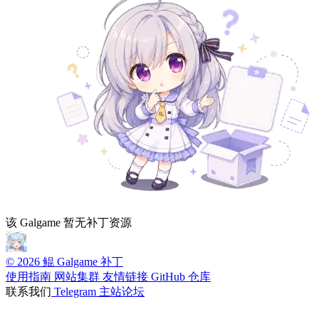
该 Galgame 暂无补丁资源
© 2026 鲲 Galgame 补丁
使用指南
网站集群
友情链接
GitHub 仓库
联系我们
Telegram
主站论坛