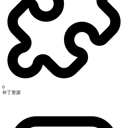
0
补丁资源