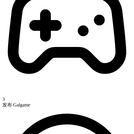
3
发布 Galgame