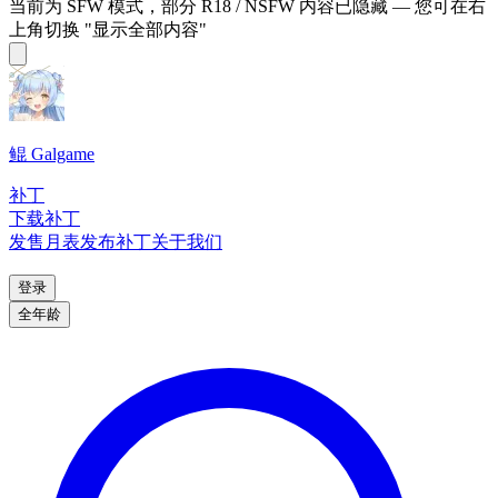
当前为 SFW 模式，部分 R18 / NSFW 内容已隐藏 — 您可在右
上角切换 "显示全部内容"
鲲 Galgame
补丁
下载补丁
发售月表
发布补丁
关于我们
登录
全年龄