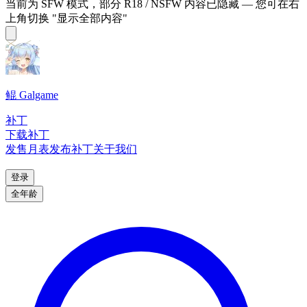
当前为 SFW 模式，部分 R18 / NSFW 内容已隐藏 — 您可在右
上角切换 "显示全部内容"
鲲 Galgame
补丁
下载补丁
发售月表
发布补丁
关于我们
登录
全年龄