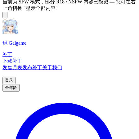
当前为 SFW 模式，部分 R18 / NSFW 内容已隐藏 — 您可在右
上角切换 "显示全部内容"
鲲 Galgame
补丁
下载补丁
发售月表
发布补丁
关于我们
登录
全年龄