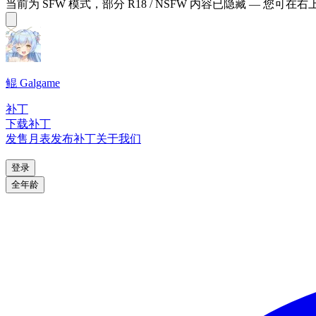
当前为 SFW 模式，部分 R18 / NSFW 内容已隐藏 — 您可在
鲲 Galgame
补丁
下载补丁
发售月表
发布补丁
关于我们
登录
全年龄