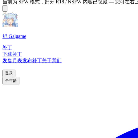
当前为 SFW 模式，部分 R18 / NSFW 内容已隐藏 — 您可在
鲲 Galgame
补丁
下载补丁
发售月表
发布补丁
关于我们
登录
全年龄