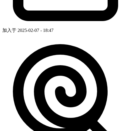
加入于 2025-02-07 - 18:47