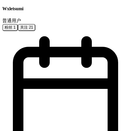
Wxletsumi
普通用户
粉丝
1
关注
21