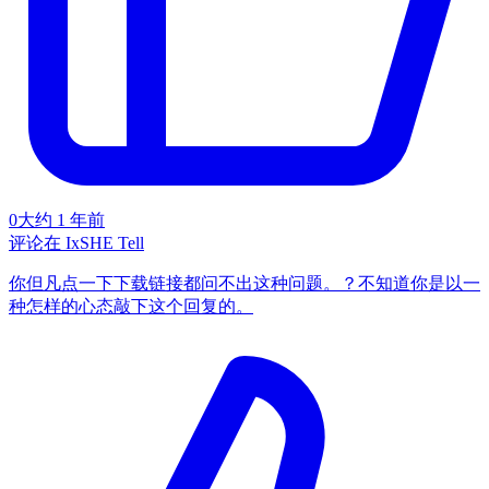
0
大约 1 年前
评论在
IxSHE Tell
你但凡点一下下载链接都问不出这种问题。？不知道你是以一
种怎样的心态敲下这个回复的。