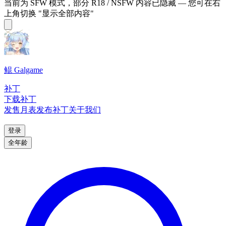
当前为 SFW 模式，部分 R18 / NSFW 内容已隐藏 — 您可在右
上角切换 "显示全部内容"
鲲 Galgame
补丁
下载补丁
发售月表
发布补丁
关于我们
登录
全年龄