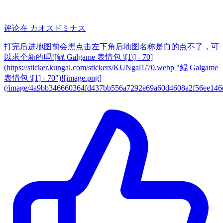
评论在
カオスドミナス
打完后进地图前会黑点击左下角后地图名称是白的点不了，可
以求个新的吗![鲲 Galgame 表情包 \[1\] - 70]
(https://sticker.kungal.com/stickers/KUNgal1/70.webp "鲲 Galgame
表情包 \[1] - 70")![image.png]
(/image/4a9bb346660364fd437bb556a7292e69a60d4608a2f56ee146