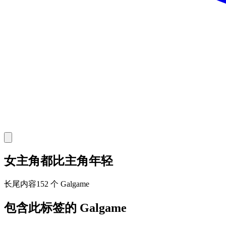
女主角都比主角年轻
长尾
内容
152 个 Galgame
包含此标签的 Galgame