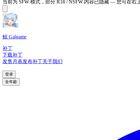
当前为 SFW 模式，部分 R18 / NSFW 内容已隐藏 — 您可在
鲲 Galgame
补丁
下载补丁
发售月表
发布补丁
关于我们
登录
全年龄