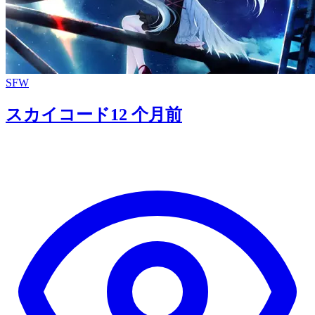
SFW
スカイコード
12 个月前