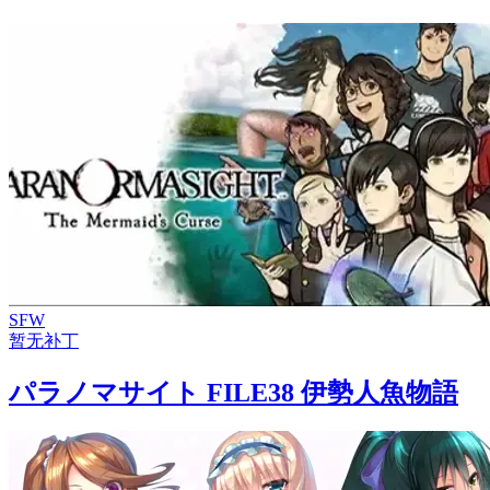
SFW
暂无补丁
パラノマサイト FILE38 伊勢人魚物語