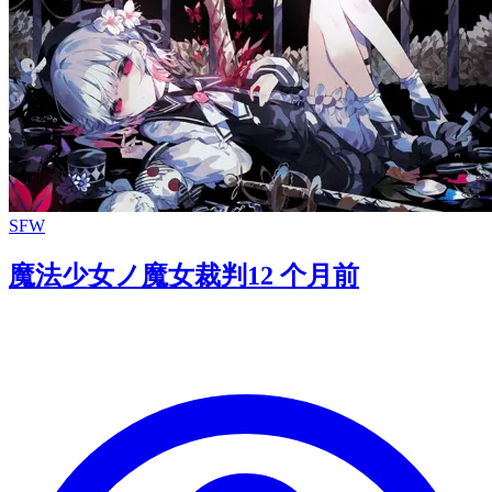
SFW
魔法少女ノ魔女裁判
12 个月前