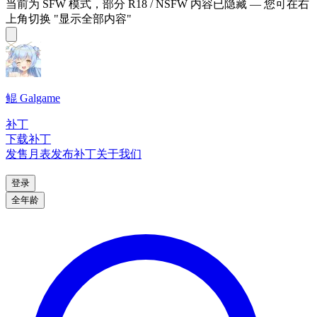
当前为 SFW 模式，部分 R18 / NSFW 内容已隐藏 — 您可在右
上角切换 "显示全部内容"
鲲 Galgame
补丁
下载补丁
发售月表
发布补丁
关于我们
登录
全年龄