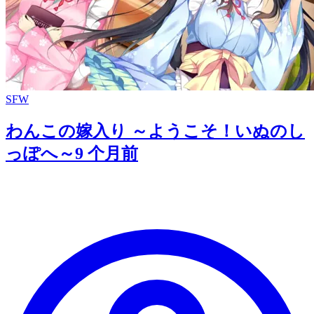
SFW
わんこの嫁入り ～ようこそ！いぬのし
っぽへ～
9 个月前