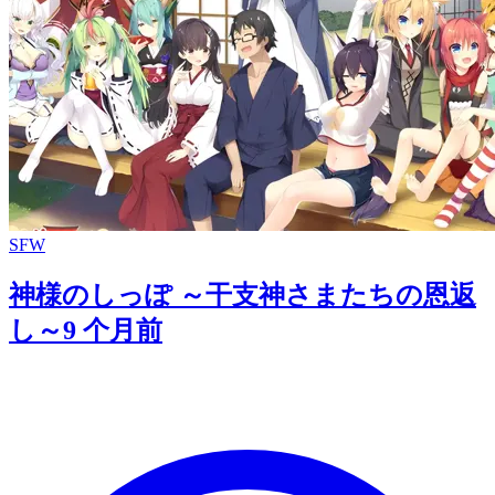
SFW
神様のしっぽ ～干支神さまたちの恩返
し～
9 个月前