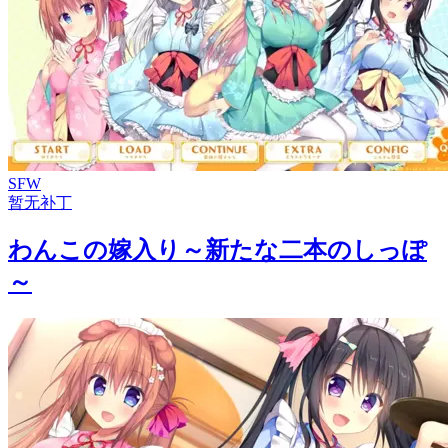
SFW
暂无补丁
わんこの嫁入り～新たな二本のしっぽ
～