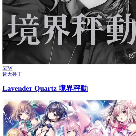
SFW
暂无补丁
Lavender Quartz 境界秤動