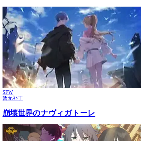
SFW
暂无补丁
崩壊世界のナヴィガトーレ