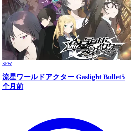
SFW
流星ワールドアクター Gaslight Bullet
5
个月前