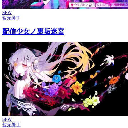
SFW
暂无补丁
配信少女ノ裏垢迷宮
SFW
暂无补丁