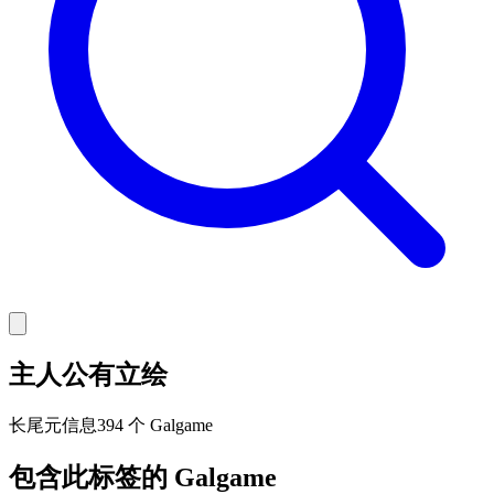
主人公有立绘
长尾
元信息
394 个 Galgame
包含此标签的 Galgame