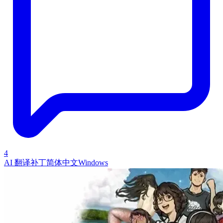
4
AI 翻译补丁
简体中文
Windows