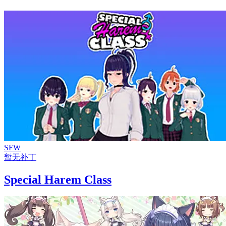
SFW
暂无补丁
Special Harem Class