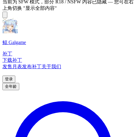
当前为 SFW 模式，部分 R18 / NSFW 内容已隐藏 — 您可在右
上角切换 "显示全部内容"
鲲 Galgame
补丁
下载补丁
发售月表
发布补丁
关于我们
登录
全年龄