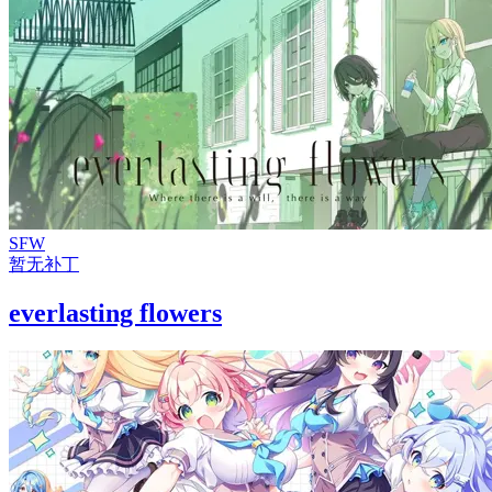
SFW
暂无补丁
everlasting flowers