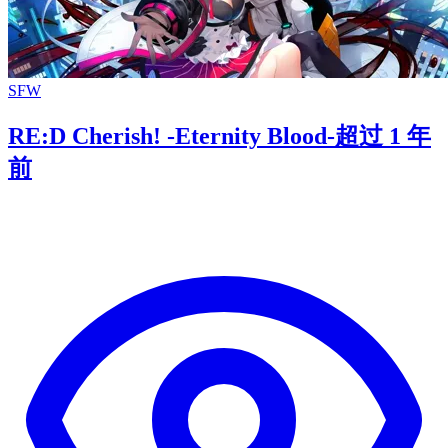
SFW
RE:D Cherish! -Eternity Blood-
超过 1 年
前