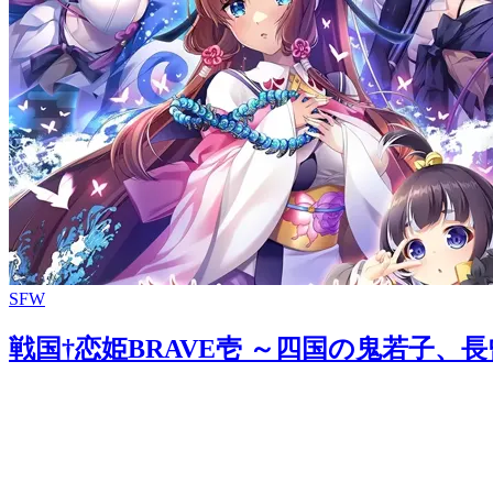
SFW
戦国†恋姫BRAVE壱 ～四国の鬼若子、