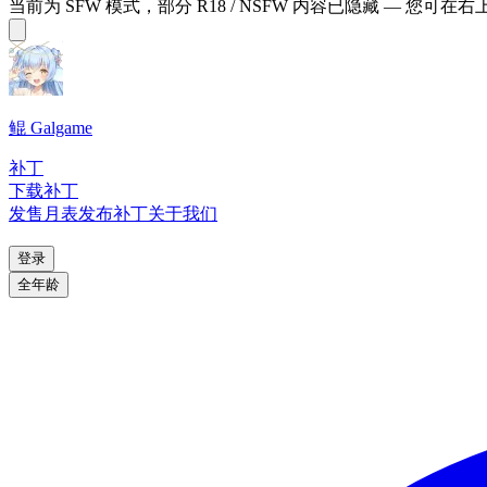
当前为 SFW 模式，部分 R18 / NSFW 内容已隐藏 — 您可在
鲲 Galgame
补丁
下载补丁
发售月表
发布补丁
关于我们
登录
全年龄