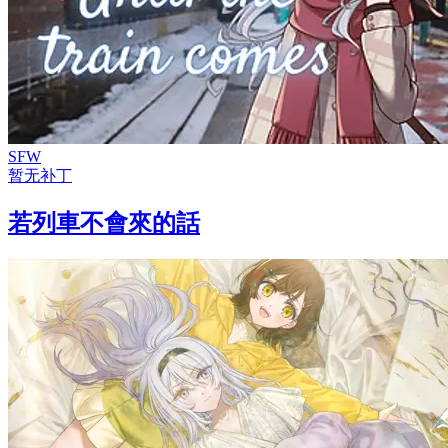
SFW
暂无补丁
若列車不會來的話