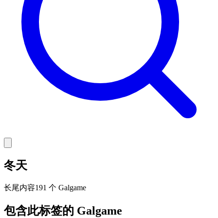
冬天
长尾
内容
191 个 Galgame
包含此标签的 Galgame