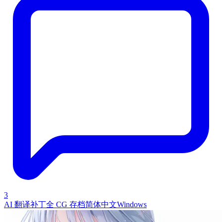
3
AI 翻译补丁
全 CG 存档
简体中文
Windows