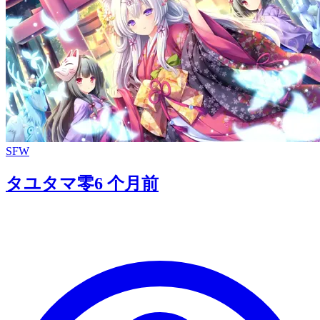
SFW
タユタマ零
6 个月前