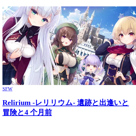
SFW
Relirium -レリリウム- 遺跡と出逢いと
冒険と
4 个月前