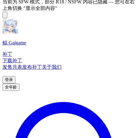
当前为 SFW 模式，部分 R18 / NSFW 内容已隐藏 — 您可在右
上角切换 "显示全部内容"
鲲 Galgame
补丁
下载补丁
发售月表
发布补丁
关于我们
登录
全年龄