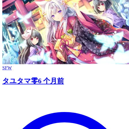
SFW
タユタマ零
6 个月前