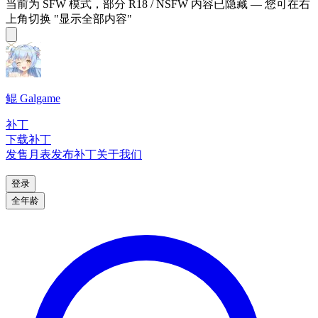
当前为 SFW 模式，部分 R18 / NSFW 内容已隐藏 — 您可在右
上角切换 "显示全部内容"
鲲 Galgame
补丁
下载补丁
发售月表
发布补丁
关于我们
登录
全年龄