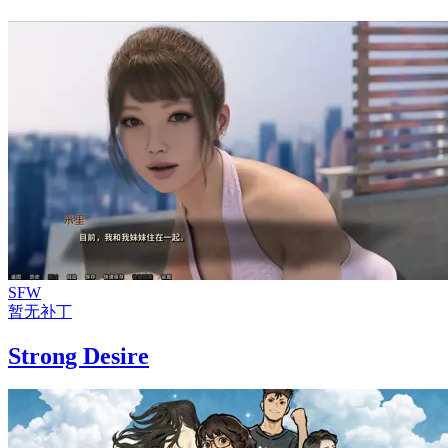
SFW
暂无补丁
Strong Desire