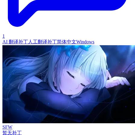
1
AI 翻译补丁
人工翻译补丁
简体中文
Windows
SFW
暂无补丁