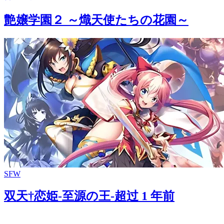
艶嬢学園２ ～熾天使たちの花園～
SFW
双天†恋姫‐至源の王‐
超过 1 年前