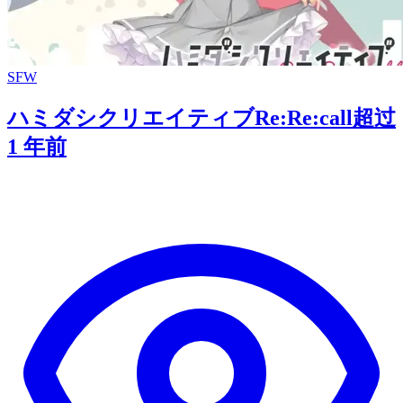
SFW
ハミダシクリエイティブRe:Re:call
超过
1 年前