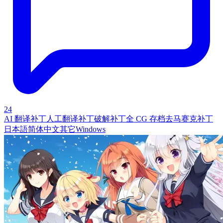
24
AI 翻译补丁
人工翻译补丁
破解补丁
全 CG 存档
去马赛克补丁
日本語
简体中文
其它
Windows