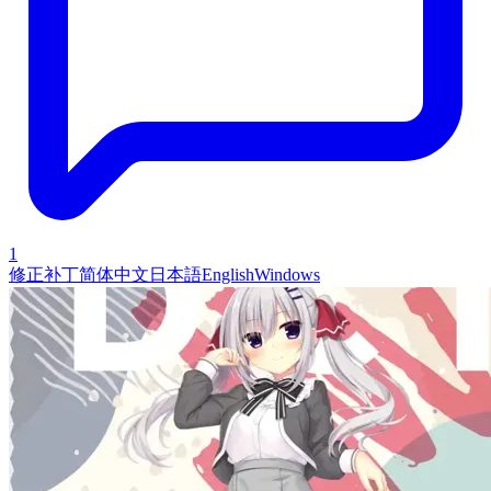
1
修正补丁
简体中文
日本語
English
Windows