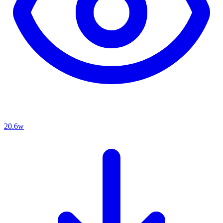
20.6w