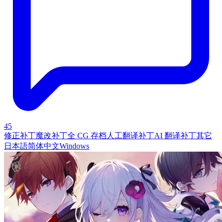
45
修正补丁
魔改补丁
全 CG 存档
人工翻译补丁
AI 翻译补丁
其它
日本語
简体中文
Windows