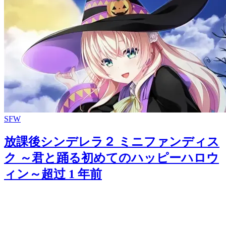
SFW
放課後シンデレラ２ ミニファンディス
ク ～君と踊る初めてのハッピーハロウ
ィン～
超过 1 年前