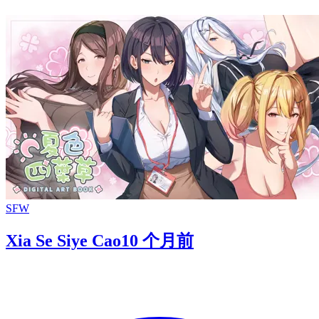
SFW
Xia Se Siye Cao
10 个月前