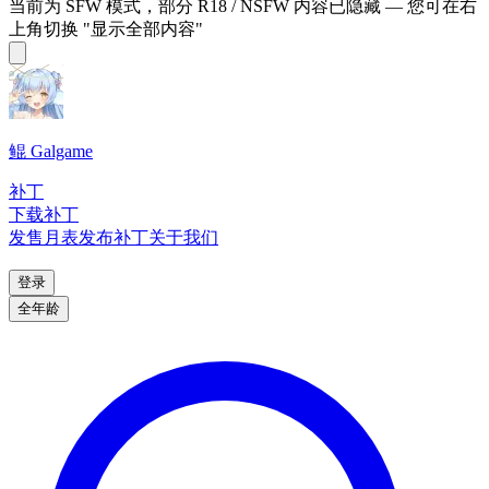
当前为 SFW 模式，部分 R18 / NSFW 内容已隐藏 — 您可在右
上角切换 "显示全部内容"
鲲 Galgame
补丁
下载补丁
发售月表
发布补丁
关于我们
登录
全年龄