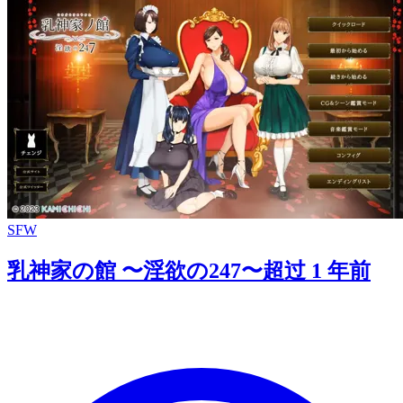
SFW
乳神家の館 〜淫欲の247〜
超过 1 年前