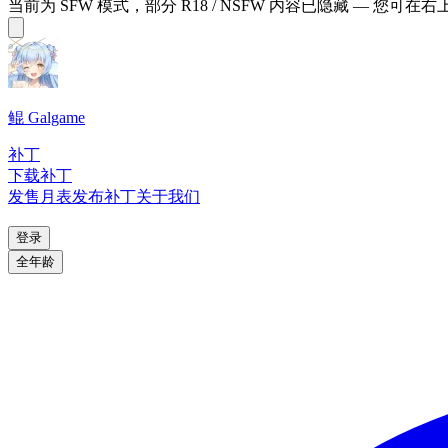
当前为 SFW 模式，部分 R18 / NSFW 内容已隐藏 — 您可在
鲲 Galgame
补丁
下载补丁
发售月表
发布补丁
关于我们
登录
全年龄